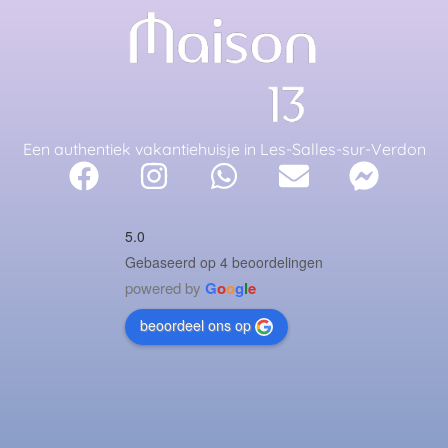
Een authentiek vakantiehuisje in Les-Salles-sur-Verdon
5.0
Gebaseerd op 4 beoordelingen
powered by
G
o
o
g
l
e
beoordeel ons op