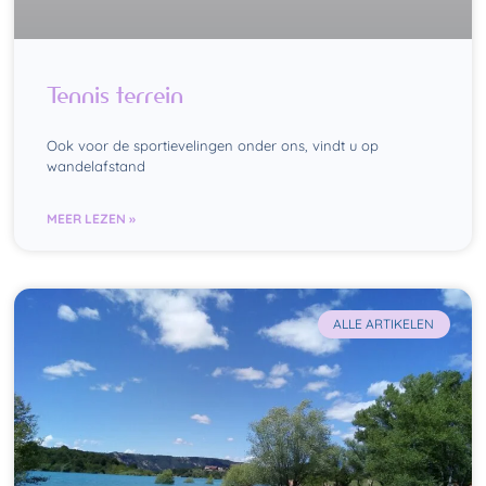
Tennis terrein
Ook voor de sportievelingen onder ons, vindt u op
wandelafstand
MEER LEZEN »
ALLE ARTIKELEN