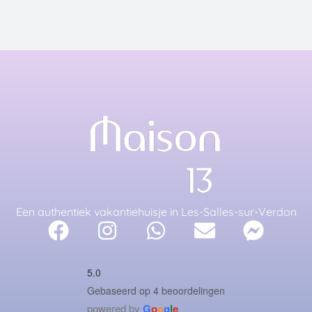
Een authentiek vakantiehuisje in Les-Salles-sur-Verdon
5.0
Gebaseerd op 4 beoordelingen
powered by
G
o
o
g
l
e