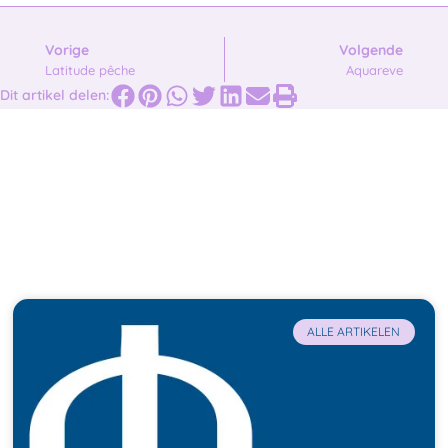
Vorige
Volgende
Latitude pêche
Aquareve
Dit artikel delen:
Gerelateerde blog-artikelen
ALLE ARTIKELEN