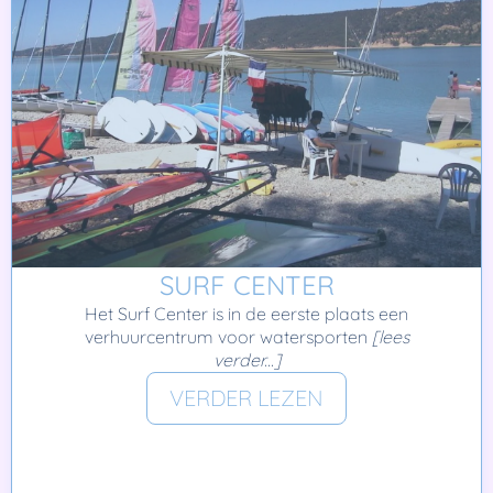
SURF CENTER
Het Surf Center is in de eerste plaats een
verhuurcentrum voor watersporten
[lees
verder...]
VERDER LEZEN