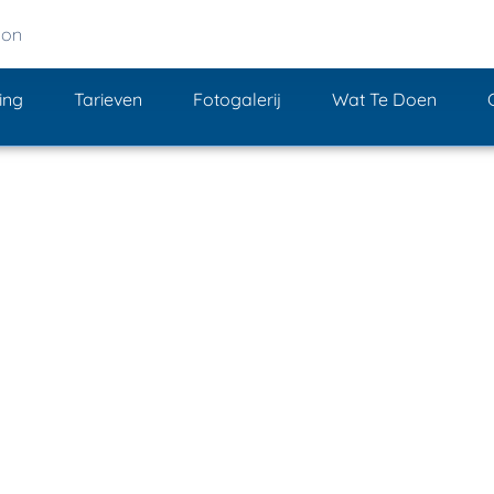
don
ing
Tarieven
Fotogalerij
Wat Te Doen